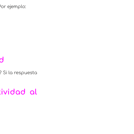
Por ejemplo:
ad
 Si la respuesta
tividad al