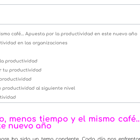
mismo café… Apuesta por la productividad en este nuevo año
tividad en las organizaciones
la productividad
r tu productividad
 productividad
u productividad al siguiente nivel
ctividad
jo, menos tiempo y el mismo café
te nuevo año
rrectas) Mejora la productividad en tu organización
empre ha sido un tema candente. Cada día nos enfrent