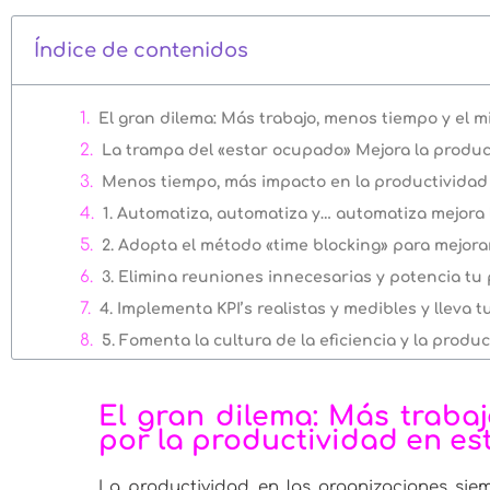
Índice de contenidos
El gran dilema: Más trabajo, menos tiempo y el 
La trampa del «estar ocupado» Mejora la produc
Menos tiempo, más impacto en la productividad
1. Automatiza, automatiza y… automatiza mejora 
2. Adopta el método «time blocking» para mejora
3. Elimina reuniones innecesarias y potencia tu
4. Implementa KPI’s realistas y medibles y lleva t
5. Fomenta la cultura de la eficiencia y la produ
talento cloud: Tu mejor aliado para ganar tiempo
¿Qué te ofrece talento cloud?
El gran dilema: Más traba
por la productividad en es
Menos es más (cuando usas las herramientas co
La productividad en las organizaciones si