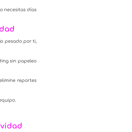
o necesitas días
idad
o pesado por ti,
ding sin papeleo
elimine reportes
equipo.
ividad