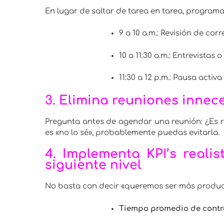
En lugar de saltar de tarea en tarea, program
9 a 10 a.m.: Revisión de co
10 a 11:30 a.m.: Entrevistas 
11:30 a 12 p.m.: Pausa acti
3.
Elimina reuniones innece
Pregunta antes de agendar una reunión: ¿Es r
es «no lo sé», probablemente puedas evitarla.
4.
Implementa KPI’s realis
siguiente nivel
No basta con decir «queremos ser más producti
Tiempo promedio de contr